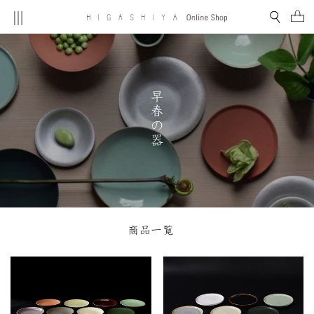
Skip
Site navigation
Search
Ca
to
content
早春の器
商品一覧