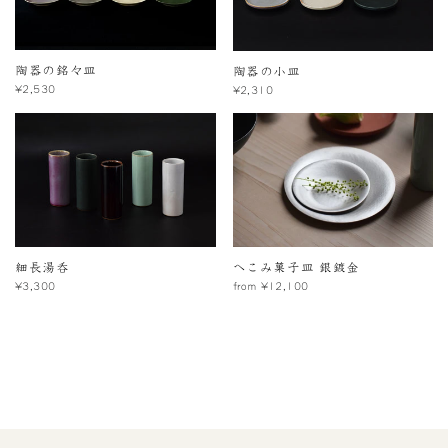
陶器の銘々皿
陶器の小皿
¥2,530
¥2,310
細長湯呑
へこみ菓子皿 銀鍍金
¥3,300
from ¥12,100