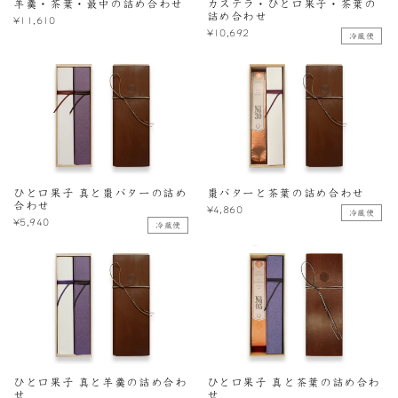
羊羹・茶葉・最中の詰め合わせ
カステラ・ひと口果子・茶葉の
詰め合わせ
¥11,610
¥10,692
冷蔵便
ひと口果子 真と棗バターの詰め
棗バターと茶葉の詰め合わせ
合わせ
¥4,860
冷蔵便
¥5,940
冷蔵便
ひと口果子 真と羊羹の詰め合わ
ひと口果子 真と茶葉の詰め合わ
せ
せ