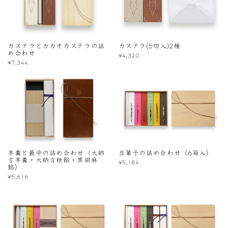
カステラとカカオカステラの詰
カステラ(5切入)2種
め合わせ
¥4,320
¥7,344
羊羹と最中の詰め合わせ（大納
豆菓子の詰め合わせ（6箱入）
言羊羹・大納言粒餡・黒胡麻
¥5,184
餡）
¥5,616