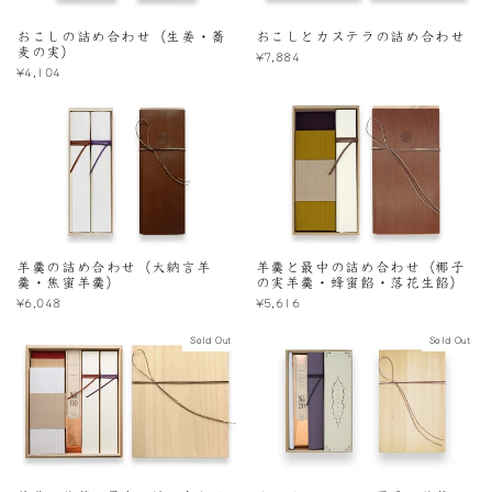
おこしの詰め合わせ（生姜・蕎
おこしとカステラの詰め合わせ
麦の実）
¥7,884
¥4,104
羊羹の詰め合わせ（大納言羊
羊羹と最中の詰め合わせ（椰子
羹・焦蜜羊羹）
の実羊羹・蜂蜜餡・落花生餡）
¥6,048
¥5,616
Sold Out
Sold Out