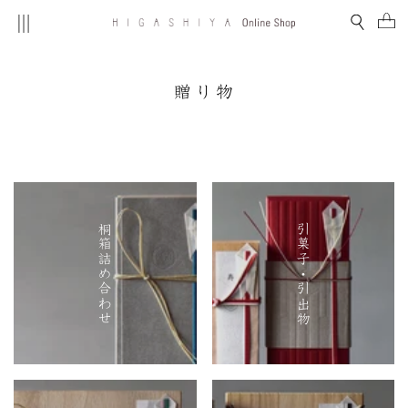
Skip
Site navigation
Search
Ca
to
content
贈り物
桐箱詰め合わせ
引菓子・引出物