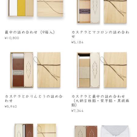
最中の詰め合わせ（9箱入）
カステラとマコロンの詰め合わ
せ
¥10,800
¥5,184
カステラとかりんとうの詰め合
カステラと最中の詰め合わせ
わせ
（大納言粒餡・紫芋餡・黒胡麻
餡）
¥5,940
¥7,344