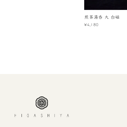
煎茶湯呑 大 白磁
¥4,180