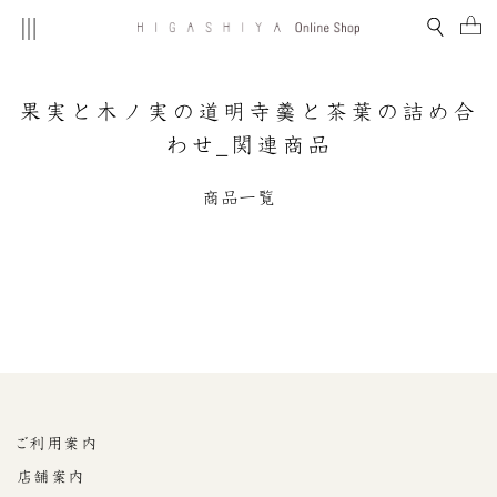
Skip
Site navigation
Search
Ca
to
content
果実と木ノ実の道明寺羹と茶葉の詰め合
わせ_関連商品
商品一覧
ご利用案内
店舗案内