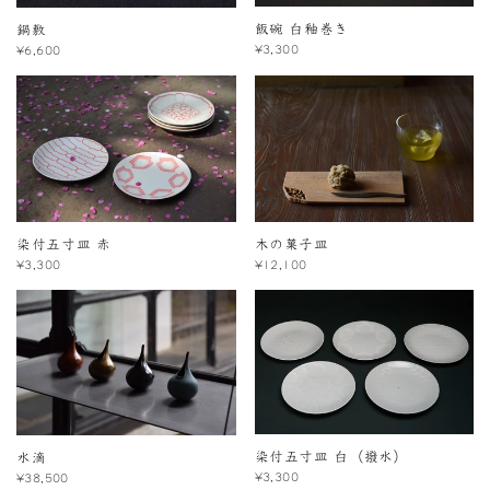
飯碗 白釉巻き
鍋敷
¥3,300
¥6,600
染付五寸皿 赤
木の菓子皿
¥3,300
¥12,100
染付五寸皿 白（撥水）
水滴
¥3,300
¥38,500