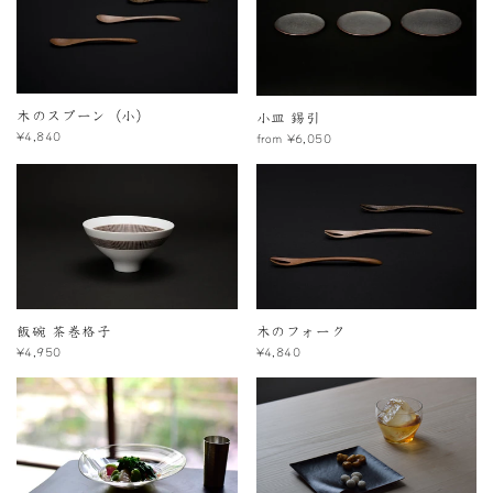
木のスプーン（小）
小皿 錫引
¥4,840
from ¥6,050
飯碗 茶巻格子
木のフォーク
¥4,950
¥4,840