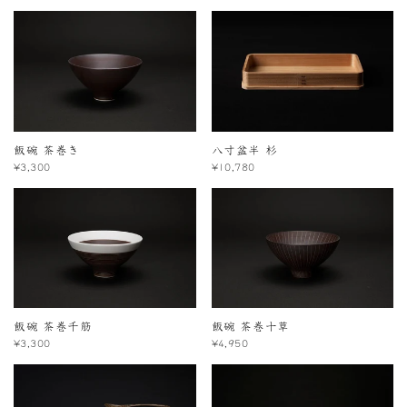
飯碗 茶巻き
八寸盆半 杉
¥3,300
¥10,780
飯碗 茶巻千筋
飯碗 茶巻十草
¥3,300
¥4,950