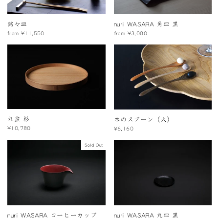
銘々皿
nuri WASARA 角皿 黒
from ¥11,550
from ¥3,080
丸盆 杉
木のスプーン（大）
¥10,780
¥6,160
Sold Out
nuri WASARA コーヒーカップ
nuri WASARA 丸皿 黒