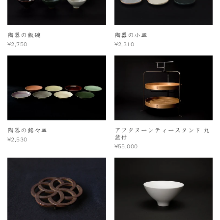
陶器の飯碗
陶器の小皿
¥2,750
¥2,310
陶器の銘々皿
アフタヌーンティースタンド 丸
盆付
¥2,530
¥55,000