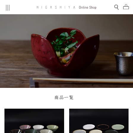
Skip
Site navigation
Search
Ca
to
content
食
商品一覧