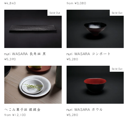
¥4,840
from ¥3,080
Sold Out
Sold Out
nuri WASARA 長角皿 黒
nuri WASARA コンポート
¥5,390
¥5,280
Sold Out
へこみ菓子皿 銀鍍金
nuri WASARA ボウル
from ¥12,100
¥5,280