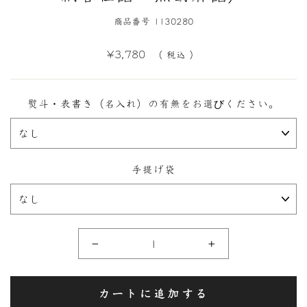
商品番号 1130280
定
¥3,780
（ 税込 ）
価
熨斗・表書き（名入れ）の有無をお選びください。
手提げ袋
−
+
カートに追加する