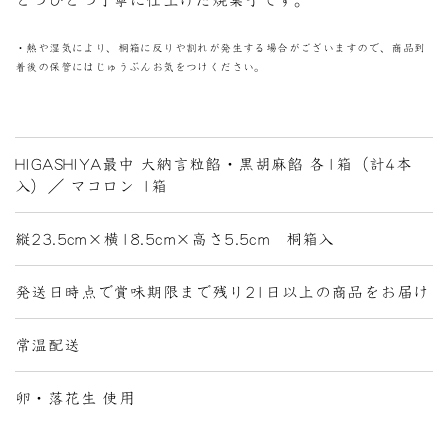
とつひとつ丁寧に仕上げた焼菓子です。
・熱や湿気により、桐箱に反りや割れが発生する場合がございますので、商品到
着後の保管にはじゅうぶんお気をつけください。
HIGASHIYA最中 大納言粒餡・黒胡麻餡 各1箱（計4本
入）／ マコロン 1箱
縦23.5cm×横18.5cm×高さ5.5cm 桐箱入
発送日時点で賞味期限まで残り21日以上の商品をお届け
常温配送
卵・落花生 使用