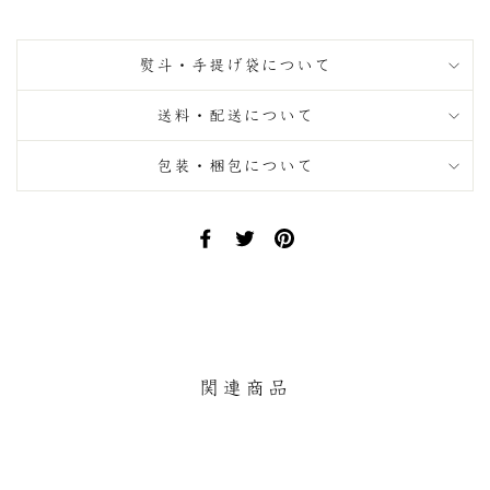
熨斗・手提げ袋について
送料・配送について
包装・梱包について
Facebook
Twitter
Pinterest
で
で
に
シ
ツ
ピ
ェ
イ
ン
ア
ー
す
す
ト
る
る
す
関連商品
る