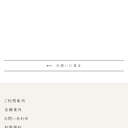
マコロンと最中の詰め合
わせ（大納言粒餡・黒胡
麻餡）
¥3,780
お祝いに戻る
ご利用案内
店舗案内
お問い合わせ
利用規約