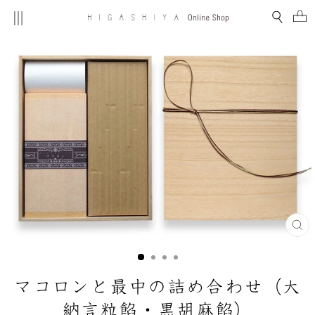
コ
MENU
検索
ン
テ
ン
ツ
を
ス
キ
ッ
プ
す
る
閉
じ
る
(E
マコロンと最中の詰め合わせ（大
納言粒餡・黒胡麻餡）