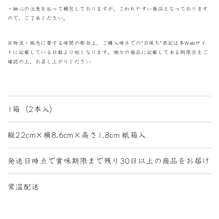
・細心の注意を払って梱包しておりますが、こわれやすい商品となっております
ので、ご了承ください。
※物流・販売に要する時間の都合上、ご購入時点での“日保ち”表記は本Webサイ
トに記載している日数より短くなります。個々の商品に記載してある期限日をご
確認の上、お召し上がりください
1箱（2本入）
縦22cm×横8.6cm×高さ1.8cm 紙箱入
発送日時点で賞味期限まで残り30日以上の商品をお届け
常温配送