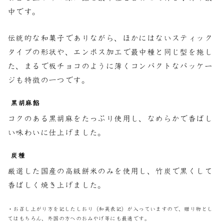
中です。
伝統的な和菓子でありながら、ほかにはないスティック
タイプの形状や、エンボス加工で最中種と同じ型を施し
た、まるで板チョコのように薄くコンパクトなパッケー
ジも特徴の一つです。
黒胡麻餡
コクのある黒胡麻をたっぷり使用し、なめらかで香ばし
い味わいに仕上げました。
炭種
厳選した国産の高級餅米のみを使用し、竹炭で黒くして
香ばしく焼き上げました。
・お召し上がり方を記したしおり（和英表記）が入っていますので、贈り物とし
てはもちろん、外国の方へのおみやげ等にも最適です。