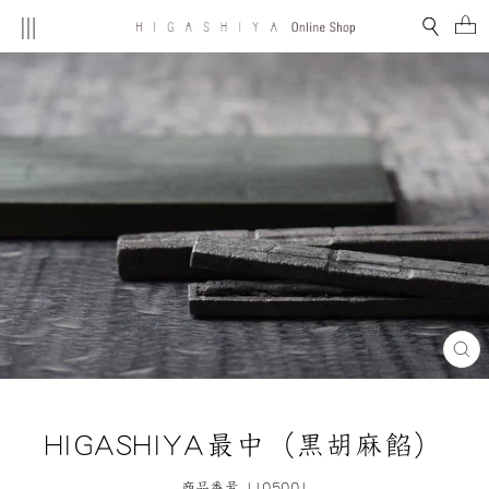
コ
MENU
検索
ン
テ
ン
ツ
を
ス
キ
ッ
プ
す
る
閉
じ
る
(E
HIGASHIYA最中（黒胡麻餡）
商品番号 1105001