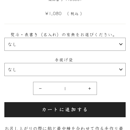
定
¥1,080
（ 税込 ）
価
熨斗・表書き（名入れ）の有無をお選びください。
手提げ袋
−
+
カートに追加する
お召し上がりの際に餡と最中種を合わせて作る手作り最