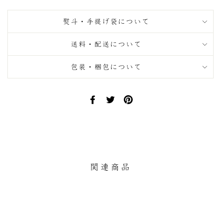
熨斗・手提げ袋について
送料・配送について
包装・梱包について
Facebook
Twitter
Pinterest
で
で
に
シ
ツ
ピ
ェ
イ
ン
ア
ー
す
す
ト
る
る
す
関連商品
る