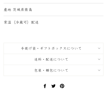
産地 茨城県猿島
常温（冷蔵可）配送
手提げ袋・ギフトボックスについて
送料・配送について
包装・梱包について
Facebook
Twitter
Pinterest
で
で
に
シ
ツ
ピ
ェ
イ
ン
ア
ー
す