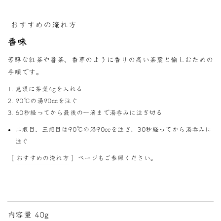
おすすめの淹れ方
香味
芳醇な紅茶や番茶、香草のように香りの高い茶葉と愉しむための
手順です。
急須に茶葉4gを入れる
90℃の湯90ccを注ぐ
60秒経ってから最後の一滴まで湯呑みに注ぎ切る
二煎目、三煎目は90℃の湯90ccを注ぎ、30秒経ってから湯呑みに
注ぐ
［
おすすめの淹れ方
］ページもご参照ください。
内容量 40g