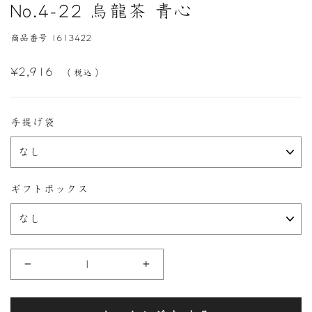
No.4-22 烏龍茶 青心
商品番号 1613422
定
¥2,916
（ 税込 ）
価
手提げ袋
ギフトボックス
−
+