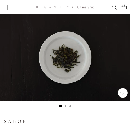
コ
MENU
検索
ン
テ
ン
ツ
を
ス
キ
ッ
プ
す
る
閉
じ
る
(E