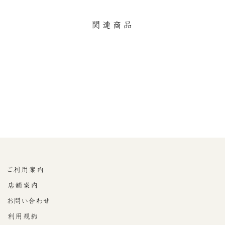
す
ト
る
る
す
関連商品
る
No.4-22 烏龍茶 青心
¥2,916
ご利用案内
店舗案内
お問い合わせ
利用規約