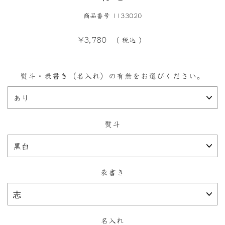
商品番号 1133020
定
¥3,780
（ 税込 ）
価
熨斗・表書き（名入れ）の有無をお選びください。
熨斗
表書き
名入れ