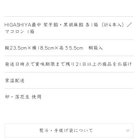
HIGASHIYA最中 紫芋餡・黒胡麻餡 各1箱（計4本入）／
マコロン 1箱
縦23.5cm×横18.5cm×高さ5.5cm 桐箱入
発送日時点で賞味期限まで残り21日以上の商品をお届け
常温配送
卵・落花生 使用
熨斗・手提げ袋について