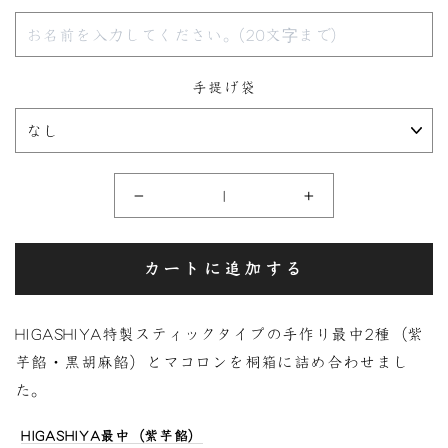
手提げ袋
−
+
カートに追加する
HIGASHIYA特製スティックタイプの手作り最中2種（紫
芋餡・黒胡麻餡）とマコロンを桐箱に詰め合わせまし
た。
HIGASHIYA最中（紫芋餡）