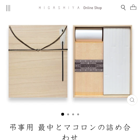
コ
MENU
検索
ン
テ
ン
ツ
を
ス
キ
ッ
プ
す
る
閉
じ
る
(E
弔事用 最中とマコロンの詰め合
わせ