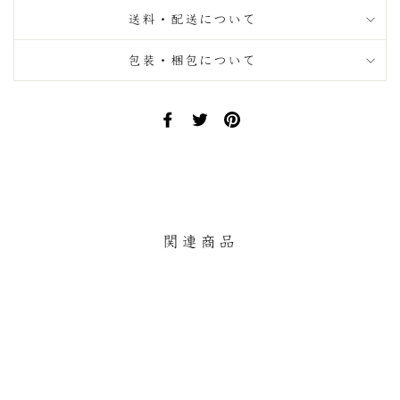
送料・配送について
包装・梱包について
Facebook
Twitter
Pinterest
で
で
に
シ
ツ
ピ
ェ
イ
ン
ア
ー
す
す
ト
る
る
す
関連商品
る