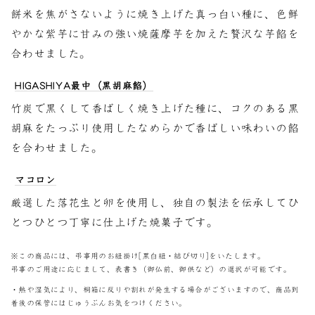
餅米を焦がさないように焼き上げた真っ白い種に、色鮮
やかな紫芋に甘みの強い焼薩摩芋を加えた贅沢な芋餡を
合わせました。
HIGASHIYA最中（黒胡麻餡）
竹炭で黒くして香ばしく焼き上げた種に、コクのある黒
胡麻をたっぷり使用したなめらかで香ばしい味わいの餡
を合わせました。
マコロン
厳選した落花生と卵を使用し、独自の製法を伝承してひ
とつひとつ丁寧に仕上げた焼菓子です。
※この商品には、弔事用のお紐掛け[黒白紐・結び切り]をいたします。
弔事のご用途に応じまして、表書き（御仏前、御供など）の選択が可能です。
・熱や湿気により、桐箱に反りや割れが発生する場合がございますので、商品到
着後の保管にはじゅうぶんお気をつけください。