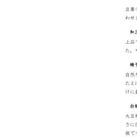
豆菓
わせ
和
上品
た。
梅
自然
たえ
けに
白
大豆
さに
徴で