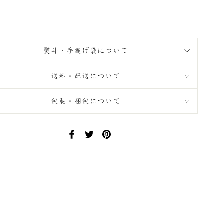
熨斗・手提げ袋について
送料・配送について
包装・梱包について
Facebook
Twitter
Pinterest
で
で
に
シ
ツ
ピ
ェ
イ
ン
ア
ー
す
す
ト
る
る
す
る