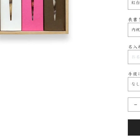
表書
名入
手提
−