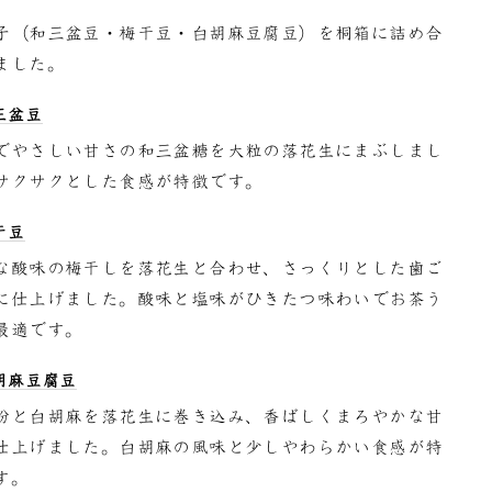
子（和三盆豆・梅干豆・白胡麻豆腐豆）を桐箱に詰め合
ました。
三盆豆
でやさしい甘さの和三盆糖を大粒の落花生にまぶしまし
サクサクとした食感が特徴です。
干豆
な酸味の梅干しを落花生と合わせ、さっくりとした歯ご
に仕上げました。酸味と塩味がひきたつ味わいでお茶う
最適です。
胡麻豆腐豆
粉と白胡麻を落花生に巻き込み、香ばしくまろやかな甘
仕上げました。白胡麻の風味と少しやわらかい食感が特
す。