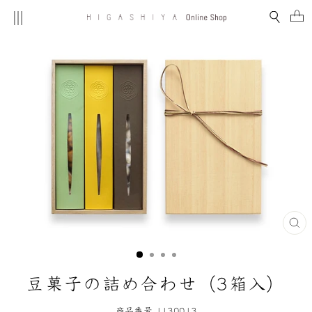
コ
MENU
検索
ン
テ
ン
ツ
を
ス
キ
ッ
プ
す
る
閉
じ
る
(E
豆菓子の詰め合わせ（3箱入）
商品番号 1130013