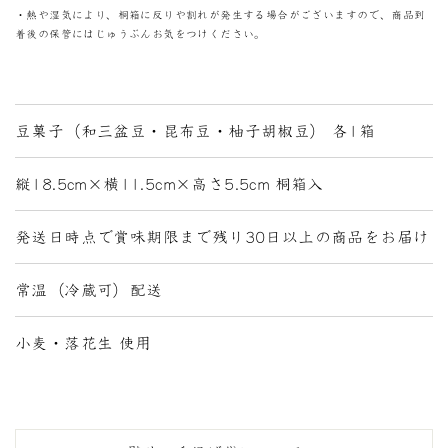
・熱や湿気により、桐箱に反りや割れが発生する場合がございますので、商品到
着後の保管にはじゅうぶんお気をつけください。
豆菓子（和三盆豆・昆布豆・柚子胡椒豆） 各1箱
縦18.5cm×横11.5cm×高さ5.5cm 桐箱入
発送日時点で賞味期限まで残り30日以上の商品をお届け
常温（冷蔵可）配送
小麦・落花生 使用