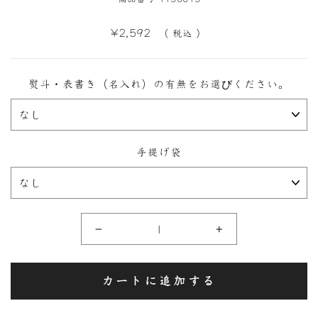
定
¥2,592
（ 税込 ）
価
熨斗・表書き（名入れ）の有無をお選びください。
手提げ袋
−
+
カートに追加する