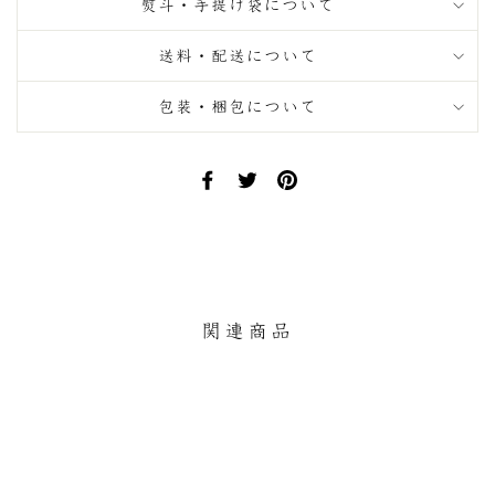
熨斗・手提げ袋について
送料・配送について
包装・梱包について
Facebook
Twitter
Pinterest
で
で
に
シ
ツ
ピ
ェ
イ
ン
ア
ー
す
す
ト
る
る
す
関連商品
る