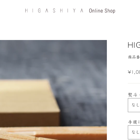
H
商品番号
定
¥1,
価
熨斗
手提