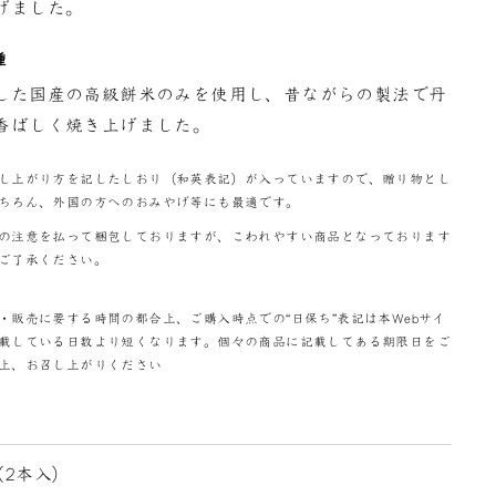
げました。
種
した国産の高級餅米のみを使用し、昔ながらの製法で丹
香ばしく焼き上げました。
し上がり方を記したしおり（和英表記）が入っていますので、贈り物とし
ちろん、外国の方へのおみやげ等にも最適です。
の注意を払って梱包しておりますが、こわれやすい商品となっております
ご了承ください。
・販売に要する時間の都合上、ご購入時点での“日保ち”表記は本Webサイ
載している日数より短くなります。個々の商品に記載してある期限日をご
上、お召し上がりください
（2本入）