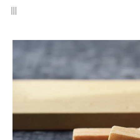
コ
MENU
ン
テ
ン
ツ
を
ス
キ
ッ
プ
す
る