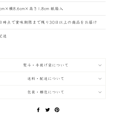
cm×横8.6cm×高さ1.8cm 紙箱入
日時点で賞味期限まで残り30日以上の商品をお届け
配送
熨斗・手提げ袋について
送料・配送について
包装・梱包について
Facebook
Twitter
Pinterest
で
で
に