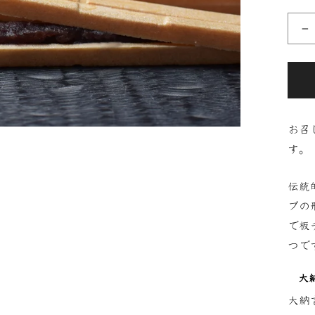
−
お召
す。
伝統
プの
で板
つで
大
大納