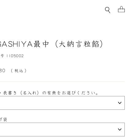
検索
カー
IGASHIYA最中（大納言粒餡）
 1105002
080
（ 税込 ）
・表書き（名入れ）の有無をお選びください。
げ袋