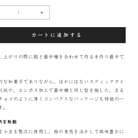
+
カートに追加する
し上がりの際に餡と最中種を合わせて作る手作り最中で
的な和菓子でありながら、ほかにはないスティックタイ
形状や、エンボス加工で最中種と同じ型を施した、まる
チョコのように薄くコンパクトなパッケージも特徴の一
す。
納言粒餡
言小豆を贅沢に使用し、粒の食感を活かして風味豊かに