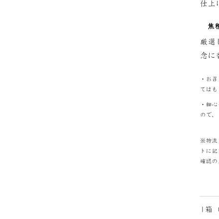
仕上
焦
厳選
念に
・お召
てはも
・細心
ので、
※物流
トに記
確認の
1箱