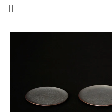
コ
MENU
ン
テ
ン
ツ
を
ス
キ
ッ
プ
す
る