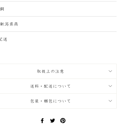
 銅
 新潟県燕
配送
取扱上の注意
送料・配送について
包装・梱包について
Facebook
Twitter
Pinterest
で
で
に