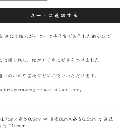
カートに追加する
県 燕にて職人が一つ一つ手作業で製作した銅小皿で
には錫を施し、細かく丁寧に鎚目をつけました。
請けの小皿や茶托などにお使いいただけます。
写真は実際の商品の色とは異なる場合があります。
径7cm×高さ0.5cm 中 直径8cm×高さ0.5cm 大 直径
×高さ0.5cm