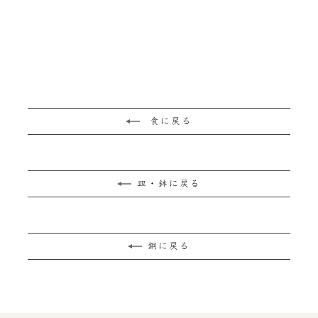
食に戻る
皿・鉢に戻る
銅に戻る