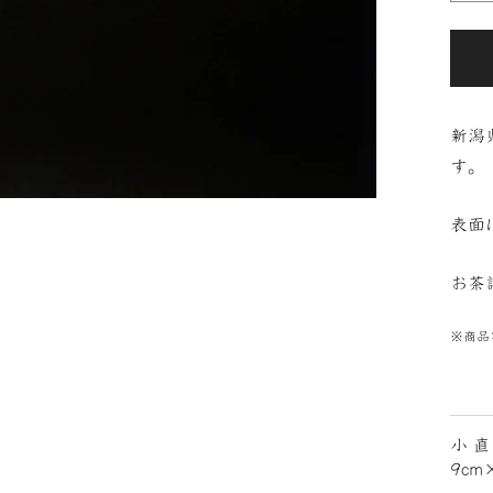
新潟
す。
表面
お茶
※商品
小 直
9cm