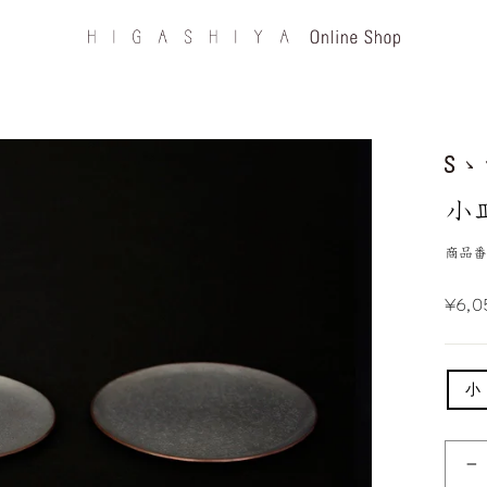
小
商品番号
定
¥6,
価
小
−