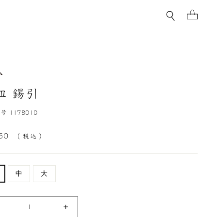
検索
カー
皿 錫引
 1178010
050
（ 税込 ）
中
大
+