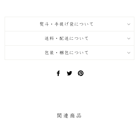
熨斗・手提げ袋について
送料・配送について
包装・梱包について
Facebook
Twitter
Pinterest
で
で
に
シ
ツ
ピ
ェ
イ
ン
ア
ー
す
す
ト
る
る
す
関連商品
る