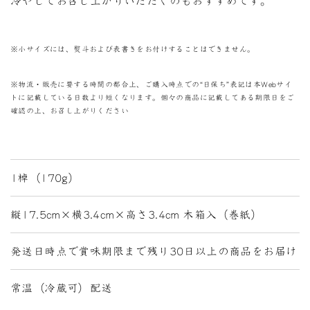
冷やしてお召し上がりいただくのもおすすめです。
※小サイズには、熨斗および表書きをお付けすることはできません。
※物流・販売に要する時間の都合上、ご購入時点での“日保ち”表記は本Webサイ
トに記載している日数より短くなります。個々の商品に記載してある期限日をご
確認の上、お召し上がりください
1棹（170g）
縦17.5cm×横3.4cm×高さ3.4cm 木箱入（巻紙）
発送日時点で賞味期限まで残り30日以上の商品をお届け
常温（冷蔵可）配送