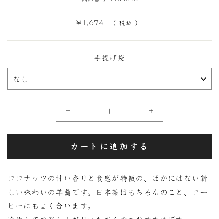
定
¥1,674
（ 税込 ）
価
手提げ袋
−
+
カートに追加する
ココナッツの甘い香りと食感が特徴の、ほかにはない新
しい味わいの羊羹です。日本茶はもちろんのこと、コー
ヒーにもよく合います。