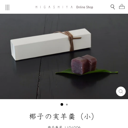
コ
MENU
検索
ン
テ
ン
ツ
を
ス
キ
ッ
プ
す
る
閉
じ
る
(E
椰子の実羊羹（小）
商品番号 1104006