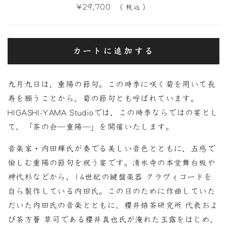
定
¥29,700
（ 税込 ）
価
カートに追加する
九月九日は、重陽の節句。この時季に咲く菊を用いて長
寿を願うことから、菊の節句とも呼ばれています。
HIGASHI-YAMA Studioでは、この時季ならではの宴とし
て、「茶の会─重陽─」を開催いたします。
音楽家・内田輝氏が奏でる美しい音色とともに、五感で
愉しむ重陽の節句を祝う宴です。清水寺の本堂舞台板や
神代杉などから、14世紀の鍵盤楽器 クラヴィコードを
自ら製作している内田氏。この日のために作曲していた
だいた内田氏の音楽とともに、櫻井焙茶研究所 代表およ
び茶方薈 草司である櫻井真也氏が淹れた玉露をはじめ、