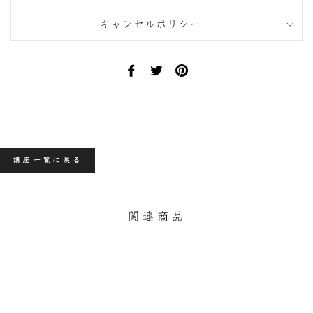
キャンセルポリシー
Facebook
Twitter
Pinterest
で
で
に
シ
ツ
ピ
ェ
イ
ン
ア
ー
す
す
ト
る
る
す
講座一覧に戻る
る
関連商品