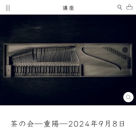
コ
MENU
検索
ン
テ
ン
ツ
を
ス
キ
ッ
プ
す
る
閉
じ
る
(E
茶の会─重陽─2024年9月8日