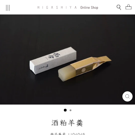
コ
MENU
検索
ン
テ
ン
ツ
を
ス
キ
ッ
プ
す
る
閉
じ
る
(E
酒粕羊羹
商品番号 1104045