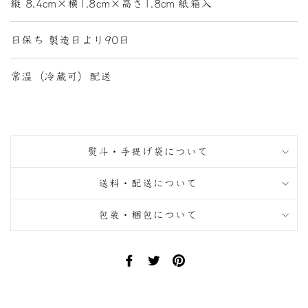
縦 8.4cm×横1.8cm×高さ1.8cm 紙箱入
日保ち 製造日より90日
常温（冷蔵可）配送
熨斗・手提げ袋について
送料・配送について
包装・梱包について
Facebook
Twitter
Pinterest
で
で
に
シ
ツ
ピ
ェ
イ
ン