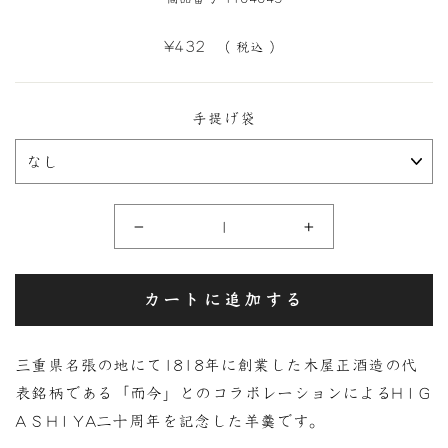
定
¥432
（ 税込 ）
価
手提げ袋
−
+
カートに追加する
三重県名張の地にて1818年に創業した木屋正酒造の代
表銘柄である「而今」とのコラボレーションによるH I G
A S H I YA二十周年を記念した羊羹です。