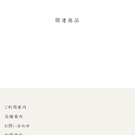
ア
ー
す
す
ト
る
る
す
関連商品
る
酒粕羊羹
¥432
ご利用案内
店舗案内
お問い合わせ