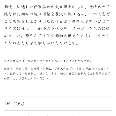
酒造りに適した伊賀盆地の気候風土のもと、丹精込めて
醸された而今の純米酒粕を贅沢に練り込み、いつでもど
こでもお召し上がりいただけるよう携帯しやすいひと口
サイズに仕上げ、而今のラベルをイメージした包みに収
めました。華やかで上品な酒粕の風味とともに、なめら
かな口あたりをお愉しみいただけます。
※この商品には、熨斗および表書きをお付けすることはできません。
※物流・販売に要する時間の都合上、ご購入時点での“日保ち”表記は本Webサイ
トに記載している日数より短くなります。個々の商品に記載してある期限日をご
確認の上、お召し上がりください
1棹（26g）