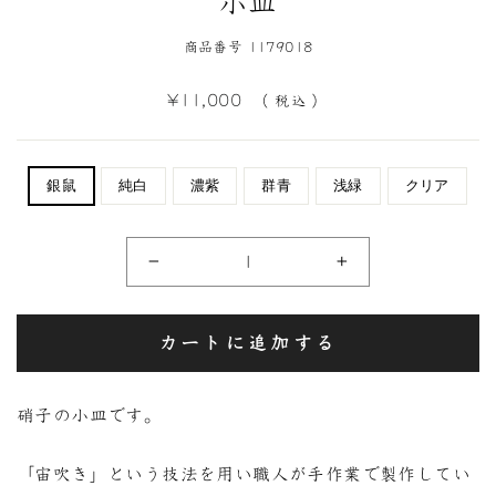
小皿
商品番号 1179018
定
¥11,000
（ 税込 ）
価
銀鼠
純白
濃紫
群青
浅緑
クリア
−
+
カートに追加する
硝子の小皿です。
「宙吹き」という技法を用い職人が手作業で製作してい