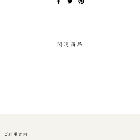
Facebook
Twitter
Pinterest
で
で
に
シ
ツ
ピ
ェ
イ
ン
ア
ー
す
す
ト
る
る
す
関連商品
る
残りわずか
小皿
¥11,000
ご利用案内