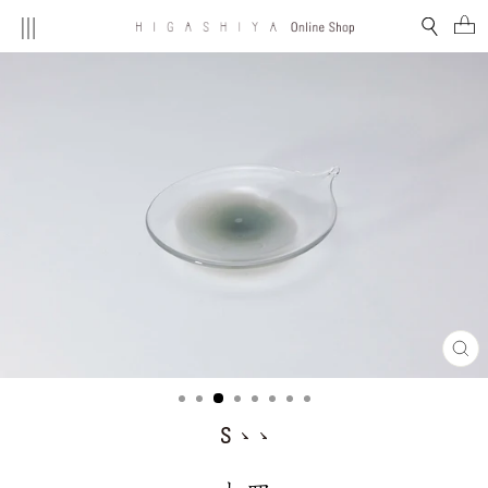
コ
MENU
検索
ン
テ
ン
ツ
を
ス
キ
ッ
プ
す
る
閉
じ
る
(E