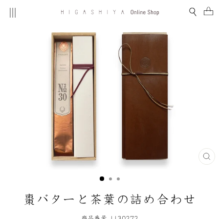
コ
MENU
検索
ン
テ
ン
ツ
を
ス
キ
ッ
プ
す
る
閉
じ
る
(E
棗バターと茶葉の詰め合わせ
商品番号 1130272