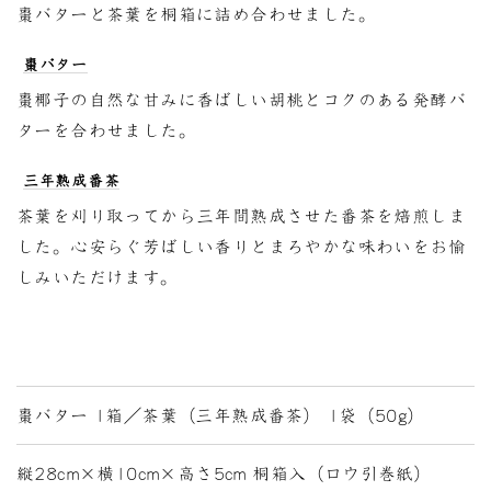
棗バターと茶葉を桐箱に詰め合わせました。
棗バター
棗椰子の自然な甘みに香ばしい胡桃とコクのある発酵バ
ターを合わせました。
三年熟成番茶
茶葉を刈り取ってから三年間熟成させた番茶を焙煎しま
した。心安らぐ芳ばしい香りとまろやかな味わいをお愉
しみいただけます。
棗バター 1箱／茶葉（三年熟成番茶） 1袋（50g）
縦28cm×横10cm×高さ5cm 桐箱入（ロウ引巻紙）