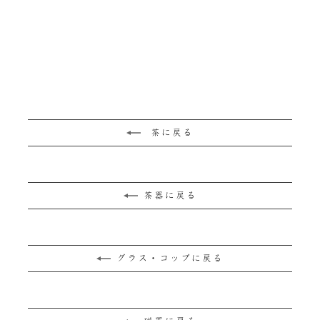
香湯呑 大 青磁
¥5,500
茶に戻る
茶器に戻る
グラス・コップに戻る