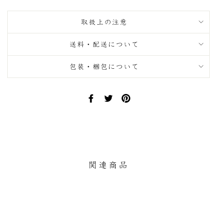
取扱上の注意
送料・配送について
包装・梱包について
Facebook
Twitter
Pinterest
で
で
に
シ
ツ
ピ
ェ
イ
ン
ア
ー
す
す
ト
る
る
す
関連商品
る
残りわずか