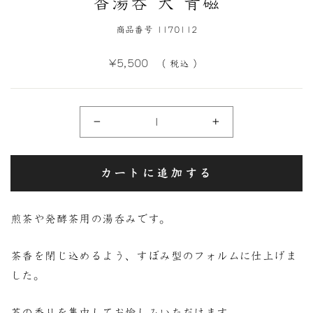
香湯呑 大 青磁
商品番号 1170112
定
¥5,500
（ 税込 ）
価
−
+
カートに追加する
煎茶や発酵茶用の湯呑みです。
茶香を閉じ込めるよう、すぼみ型のフォルムに仕上げま
した。
茶の香りを集中してお愉しみいただけます。