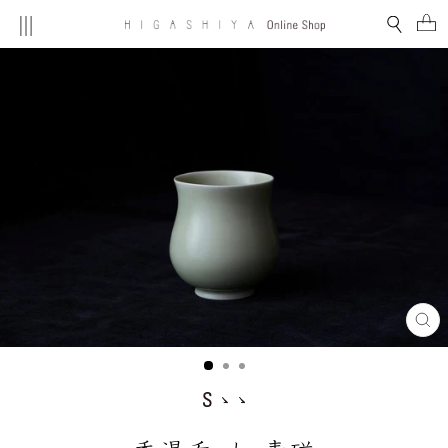
コ
MENU
検索
ン
テ
ン
ツ
を
ス
キ
ッ
プ
す
る
閉
じ
る
(E