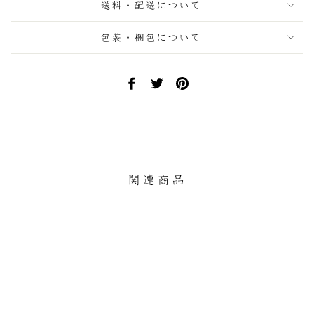
送料・配送について
包装・梱包について
Facebook
Twitter
Pinterest
で
で
に
シ
ツ
ピ
ェ
イ
ン
ア
ー
す
す
ト
る
る
す
関連商品
る
残りわずか
八寸盆半 杉