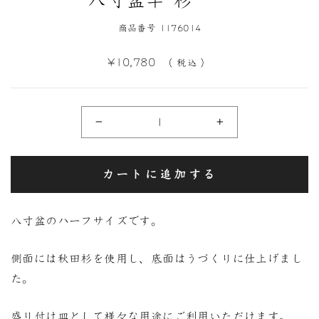
八寸盆半 杉
商品番号 1176014
定
¥10,780
（ 税込 ）
価
−
+
カートに追加する
八寸盆のハーフサイズです。
側面には秋田杉を使用し、底面はうづくりに仕上げまし
た。
盛り付け皿として様々な用途にご利用いただけます。