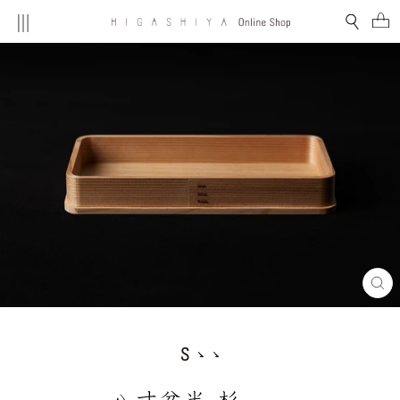
コ
MENU
検索
ン
テ
ン
ツ
を
ス
キ
ッ
プ
す
る
閉
じ
る
(E