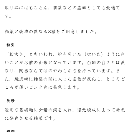
取り皿にはもちろん、前菜などの盛皿としても最適で
す。
釉薬と焼成の異なる8種をご用意しました。
粉引
「粉吹き」ともいわれ、粉を引いた（吹いた）ように白
いことが名前の由来となっています。白磁の白さとは異
なり、陶器ならではのやわらかさを持っています。ま
た、焼成時に釉薬の間に入った空気が反応し、ところど
ころが薄いピンク色に発色します。
辰砂
透明な基礎釉に少量の銅を入れ、還元焼成によって赤色
に発色させる釉薬です。
織部