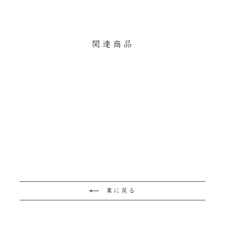
ェ
イ
ン
ア
ー
す
す
ト
る
る
す
関連商品
る
残りわずか
陶器の銘々皿
¥2,530
菓に戻る