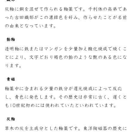
灰釉に銅を混ぜて作られる釉薬です。千利休の高弟であ
った古田織部がこの濃緑色を好み、作らせたことが名前
の由来となっています。
飴釉
透明釉に鉄またはマンガンを少量加え酸化焼成で焼くこ
とにより、文字どおり褐色の飴のような艶のある色にな
ります。
青磁
釉薬中に含まれる少量の鉄分が還元焼成によって反応
し、青色に発色します。その歴史は非常に古く、遅くと
も10世紀初めには使われていたといわれています。
灰釉
草木の灰を主成分とした釉薬です。東洋陶磁器の歴史に