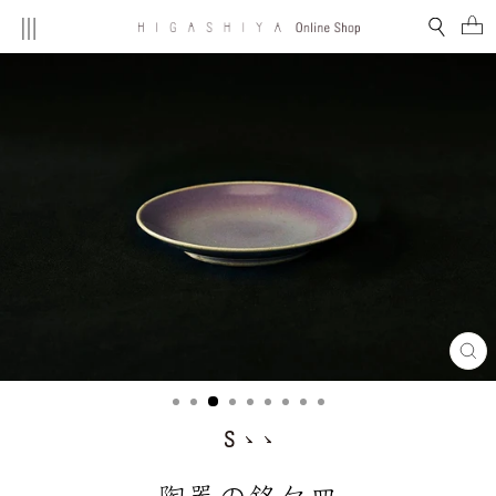
コ
MENU
検索
ン
テ
ン
ツ
を
ス
キ
ッ
プ
す
る
閉
じ
る
(E