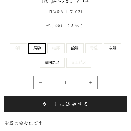
陶器の銘々皿
商品番号 1171031
定
¥2,530
（ 税込 ）
価
粉引
辰砂
織部
飴釉
青磁
灰釉
黒陶焼〆
赤土焼〆
−
+
カートに追加する
陶器の銘々皿です。