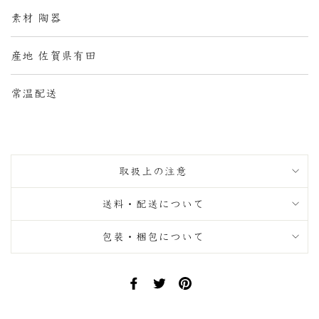
素材 陶器
産地 佐賀県有田
常温配送
取扱上の注意
送料・配送について
包装・梱包について
Facebook
Twitter
Pinterest
で
で
に
シ
ツ
ピ