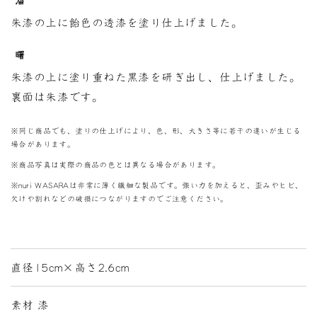
溜
朱漆の上に飴色の透漆を塗り仕上げました。
曙
朱漆の上に塗り重ねた黒漆を研ぎ出し、仕上げました。
裏面は朱漆です。
※同じ商品でも、塗りの仕上げにより、色、形、大きさ等に若干の違いが生じる
場合があります。
※商品写真は実際の商品の色とは異なる場合があります。
※nuri WASARAは非常に薄く繊細な製品です。強い力を加えると、歪みやヒビ、
欠けや割れなどの破損につながりますのでご注意ください。
直径15cm×高さ2.6cm
素材 漆