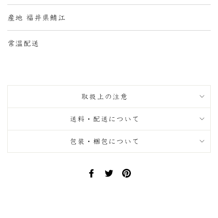
産地 福井県鯖江
常温配送
取扱上の注意
送料・配送について
包装・梱包について
Facebook
Twitter
Pinterest
で
で
に
シ
ツ
ピ
ェ
イ
ン
ア
ー
す