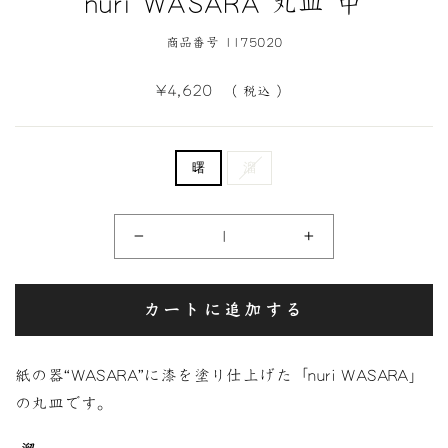
nuri WASARA 丸皿 中
商品番号 1175020
定
¥4,620
（ 税込 ）
価
曙
溜
−
+
カートに追加する
紙の器“WASARA”に漆を塗り仕上げた「nuri WASARA」
の丸皿です。