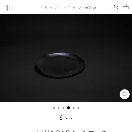
コ
MENU
検索
ン
テ
ン
ツ
を
ス
キ
ッ
プ
す
る
閉
じ
る
(E