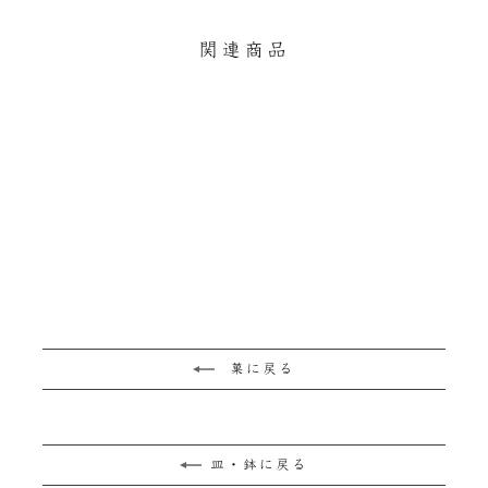
す
ト
る
る
す
関連商品
る
残りわずか
nuri WASARA 丸皿 中
¥4,620
菓に戻る
皿・鉢に戻る