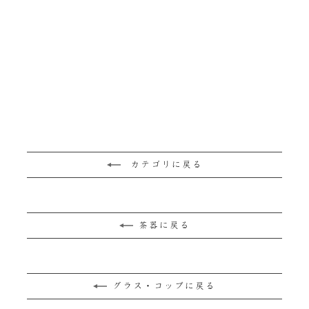
残りわずか
香湯呑 大 黒陶焼き〆
¥6,050
カテゴリに戻る
茶器に戻る
グラス・コップに戻る