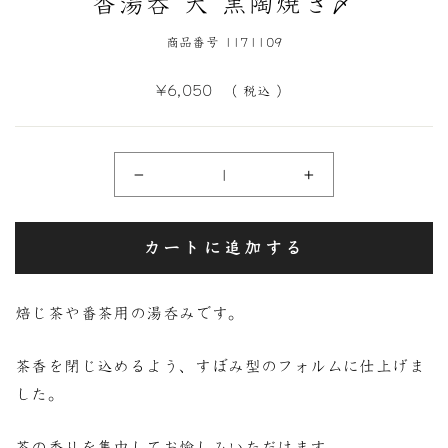
香湯呑 大 黒陶焼き〆
商品番号 1171109
定
¥6,050
（ 税込 ）
価
−
+
カートに追加する
焙じ茶や番茶用の湯呑みです。
茶香を閉じ込めるよう、すぼみ型のフォルムに仕上げま
した。
茶の香りを集中してお愉しみいただけます。