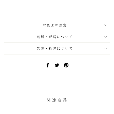
取扱上の注意
送料・配送について
包装・梱包について
Facebook
Twitter
Pinterest
で
で
に
シ
ツ
ピ
ェ
イ
ン
ア
ー
す
す
ト
る
る
す
関連商品
る