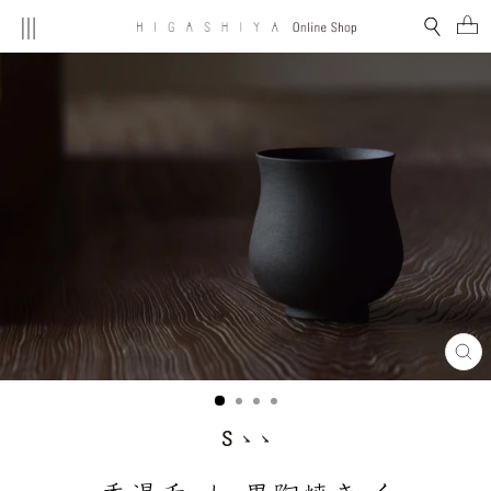
コ
MENU
検索
ン
テ
ン
ツ
を
ス
キ
ッ
プ
す
る
閉
じ
る
(E