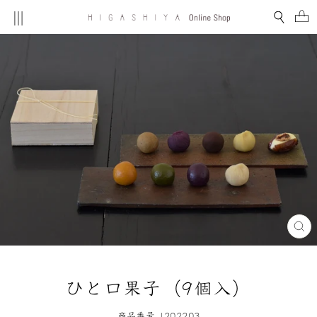
コ
MENU
検索
ン
テ
ン
ツ
を
ス
キ
ッ
プ
す
る
閉
じ
る
(E
ひと口果子（9個入）
商品番号 1202203