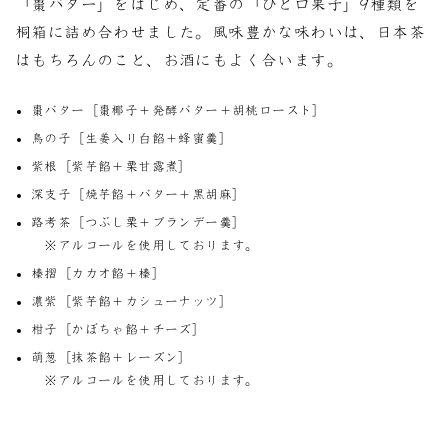
「棗バター」をはじめ、定番の「ひと口果子」9種類を
桐箱に詰め合わせました。風味豊かな味わいは、日本茶
はもちろんのこと、お酒にもよく合います。
棗バター［棗椰子＋発酵バター＋胡桃ロースト］
鳥の子［生姜入り白餡＋蜂蜜羹］
紫根［紫芋餡＋栗甘露煮］
深支子［焼芋餡＋バター＋黒胡麻］
路考茶［つぶし栗＋ブランデー羹］
※アルコールを使用しております。
榛摺［カカオ餡＋榛］
濃紫［紫芋餡＋カシューナッツ］
柑子［かぼちゃ餡＋チーズ］
萌葱［抹茶餡＋レーズン］
※アルコールを使用しております。