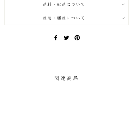
送料・配送について
包装・梱包について
Facebook
Twitter
Pinterest
で
で
に
シ
ツ
ピ
ェ
イ
ン
ア
ー
す
す
ト
る
る
す
関連商品
る
ひと口果子（9個入）