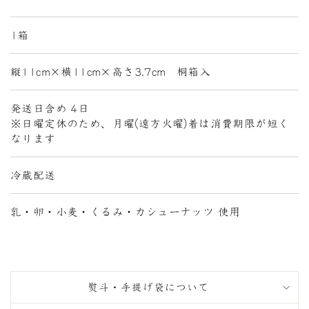
1箱
縦11cm×横11cm×高さ3.7cm 桐箱入
発送日含め 4日
※日曜定休のため、月曜(遠方火曜)着は消費期限が短く
なります
冷蔵配送
乳・卵・小麦・くるみ・カシューナッツ 使用
熨斗・手提げ袋について