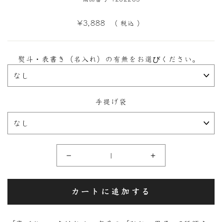
定
¥3,888
（ 税込 ）
価
熨斗・表書き（名入れ）の有無をお選びください。
手提げ袋
−
+
カートに追加する