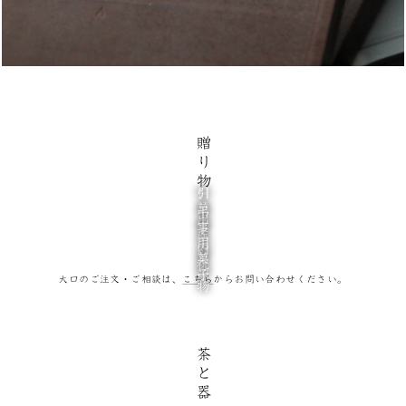
贈り物
桐箱詰め合わせ
引菓子・引出物
弔事用菓子
出産内祝
大口のご注文・ご相談は、
こちら
からお問い合わせください。
茶と器