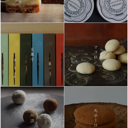
マコロン
豆菓子
丸ボーロ
州浜