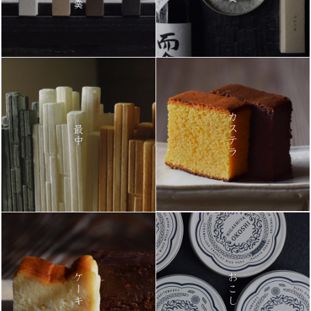
カステラ
最中
ケーキ
おこし