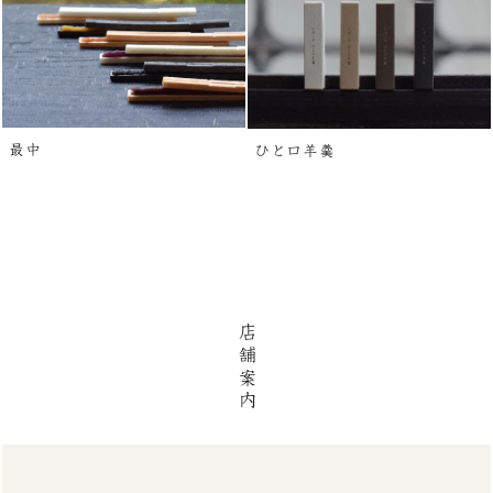
最中
ひと口羊羹
店舗案内