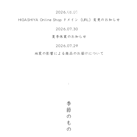
コ
MENU
検
ン
2026.08.07
テ
HIGASHIYA Online Shop ドメイン（URL）変更のお知らせ
ン
2026.07.30
ツ
を
夏季休業のお知らせ
ス
帰省土産
2026.07.29
キ
地震の影響による商品のお届けについて
販売期間 七月二十三日～八月中旬
ッ
プ
す
る
季節のもの