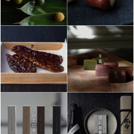
かりんとう
羊羹
ひと口羊羹
酒粕羊羹